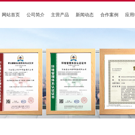
网站首页
公司简介
主营产品
新闻动态
合作案例
应用
荣誉资质
供热行业
化工行业
行业新闻
企业文化
低氮燃气锅炉
燃油气锅炉案例
服织行业
燃油气锅炉
低氮冷凝锅炉案例
机关行业
公司动态
厂区图片
导热油锅炉
电加热锅炉案例
农渔行业
蒸汽发生器
生物质锅炉案例
橡胶行业
锅炉问答
建材行业
组织架构
服务支持