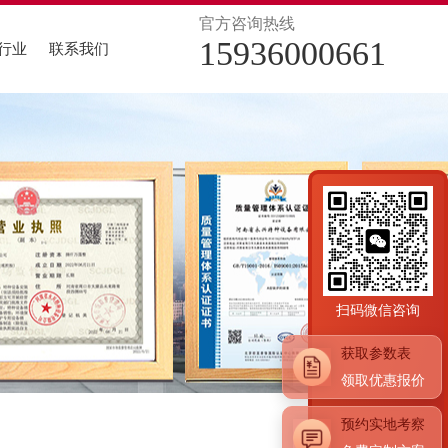
官方咨询热线
15936000661
行业
联系我们
食品行业
医药行业
生物质锅炉
真空热水锅炉案例
酿酒行业
电加热锅炉
导热油锅炉案例
冶矿产业
压力容器
酒店行业
扫码微信咨询
获取参数表
领取优惠报价
预约实地考察