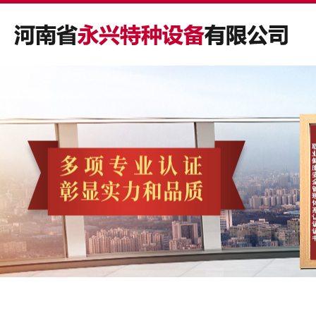
主营产品
合作案例
应用行业
新闻资讯
关于我们
公司主要从事燃油燃气锅炉、生物质锅炉、导热油锅
公司主要从事燃油燃气锅炉、生物质锅炉、导热油锅
公司主要从事燃油燃气锅炉、生物质锅炉、导热油锅
以质量为己任、以品质求生存、以诚信谋发展是我公司
河南省永兴特种设备有限公司创立于80年代初期，是国
炉、电加热锅炉、压力容器及蒸压釜等产品的研发、制
炉、电加热锅炉、压力容器及蒸压釜等产品的研发、制
炉、电加热锅炉、压力容器及蒸压釜等产品的研发、制
一贯的经营宗旨；诚信对待每一位客户的合作和终身技
家质量监督检验检疫总局定点的*级锅炉和A2级压力容
造、销售与安装，产品覆盖八大种类、23个系列和240多
造、销售与安装，产品覆盖八大种类、23个系列和240多
造、销售与安装，产品覆盖八大种类、23个系列和240多
术服务是我公司长期不变的承诺。
器的制造企业，同时，也是一家具备1级锅炉安装、改
种型号。
种型号。
种型号。
造、维修资质的企业。
查看详情
查看详情
查看详情
查看详情
查看详情