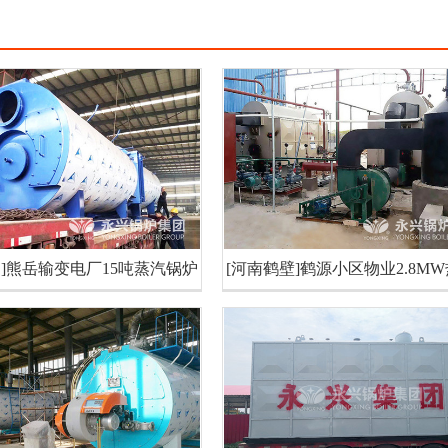
口]熊岳输变电厂15吨蒸汽锅炉
[河南鹤壁]鹤源小区物业2.8M
炉