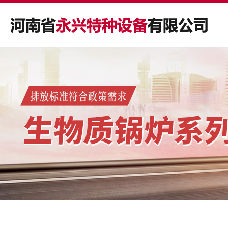
主营产品
合作案例
应用行业
新闻资讯
关于我们
公司主要从事燃油燃气锅炉、生物质锅炉、导热油锅
公司主要从事燃油燃气锅炉、生物质锅炉、导热油锅
公司主要从事燃油燃气锅炉、生物质锅炉、导热油锅
以质量为己任、以品质求生存、以诚信谋发展是我公司
河南省永兴特种设备有限公司创立于80年代初期，是国
炉、电加热锅炉、压力容器及蒸压釜等产品的研发、制
炉、电加热锅炉、压力容器及蒸压釜等产品的研发、制
炉、电加热锅炉、压力容器及蒸压釜等产品的研发、制
一贯的经营宗旨；诚信对待每一位客户的合作和终身技
家质量监督检验检疫总局定点的*级锅炉和A2级压力容
造、销售与安装，产品覆盖八大种类、23个系列和240多
造、销售与安装，产品覆盖八大种类、23个系列和240多
造、销售与安装，产品覆盖八大种类、23个系列和240多
术服务是我公司长期不变的承诺。
器的制造企业，同时，也是一家具备1级锅炉安装、改
种型号。
种型号。
种型号。
造、维修资质的企业。
查看详情
查看详情
查看详情
查看详情
查看详情