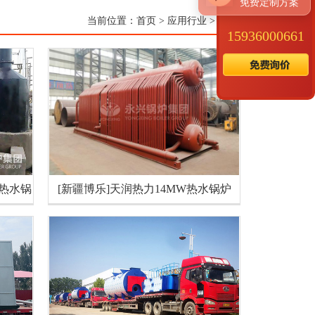
免费定制方案
当前位置：
首页
>
应用行业
>
供热行业
15936000661
W热水锅
[新疆博乐]天润热力14MW热水锅炉