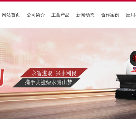
网站首页
公司简介
主营产品
新闻动态
合作案例
应用
荣誉资质
供热行业
化工行业
行业新闻
企业文化
低氮燃气锅炉
燃油气锅炉案例
服织行业
燃油气锅炉
低氮冷凝锅炉案例
机关行业
公司动态
厂区图片
导热油锅炉
电加热锅炉案例
农渔行业
蒸汽发生器
生物质锅炉案例
橡胶行业
锅炉问答
建材行业
组织架构
服务支持