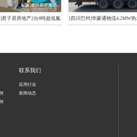
郸]君子居房地产2台8吨超低氮
[四川巴州]华蒙通物流4.2MW
热水锅炉
联系我们
应用行业
例
新闻动态
例