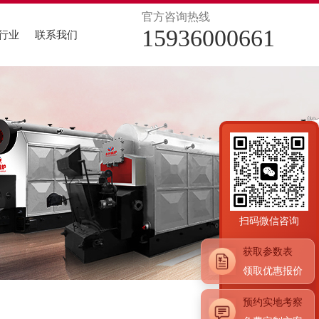
官方咨询热线
15936000661
行业
联系我们
食品行业
医药行业
生物质锅炉
真空热水锅炉案例
酿酒行业
电加热锅炉
导热油锅炉案例
冶矿产业
压力容器
酒店行业
扫码微信咨询
获取参数表
领取优惠报价
预约实地考察