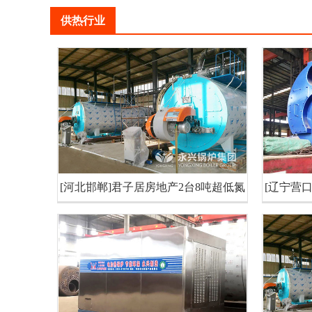
供热行业
[河北邯郸]君子居房地产2台8吨超低氮
[辽宁营
热水锅炉