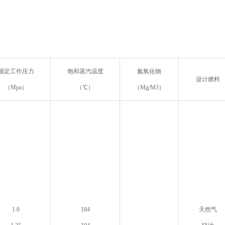
额定工作压力
饱和蒸汽温度
氮氧化物
设计燃料
（Mpa）
（℃）
（Mg/M3）
1.0
184
天然气