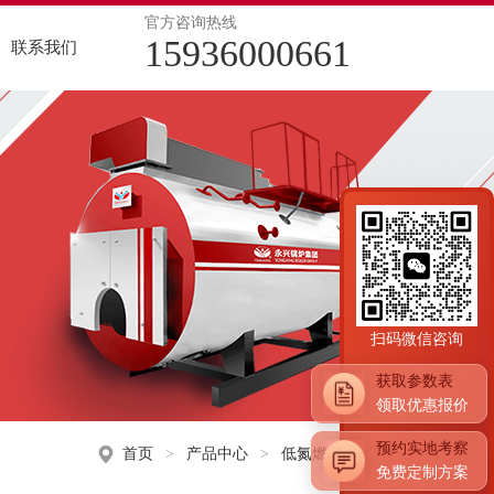
官方咨询热线
15936000661
联系我们
品行业
医药行业
物质锅炉
空热水锅炉案例
酒行业
电加热锅炉
导热油锅炉案例
冶矿产业
力容器
店行业
扫码微信咨询
获取参数表
领取优惠报价
预约实地考察
首页
>
产品中心
>
低氮燃气锅炉
免费定制方案