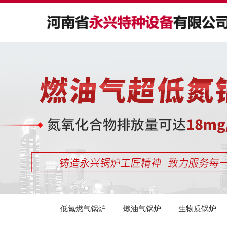
主营产品
合作案例
应用行业
新闻资讯
关于我们
公司主要从事燃油燃气锅炉、生物质锅炉、导热油锅炉、
公司主要从事燃油燃气锅炉、生物质锅炉、导热油锅炉、
公司主要从事燃油燃气锅炉、生物质锅炉、导热油锅炉、
以质量为己任、以品质求生存、以诚信谋发展是我公司一
河南省永兴特种设备有限公司创立于80年代初期，是国家
电加热锅炉、压力容器及蒸压釜等产品的研发、制造、销
电加热锅炉、压力容器及蒸压釜等产品的研发、制造、销
电加热锅炉、压力容器及蒸压釜等产品的研发、制造、销
贯的经营宗旨；诚信对待每一位客户的合作和终身技术服
质量监督检验检疫总局定点的*级锅炉和A2级压力容器的
售与安装，产品覆盖八大种类、23个系列和240多种型
售与安装，产品覆盖八大种类、23个系列和240多种型
售与安装，产品覆盖八大种类、23个系列和240多种型
务是我公司长期不变的承诺。
制造企业，同时，也是一家具备1级锅炉安装、改造、维
号。
号。
号。
修资质的企业。
查看详情
查看详情
查看详情
查看详情
查看详情
低氮燃气锅炉
燃油气锅炉
生物质锅炉