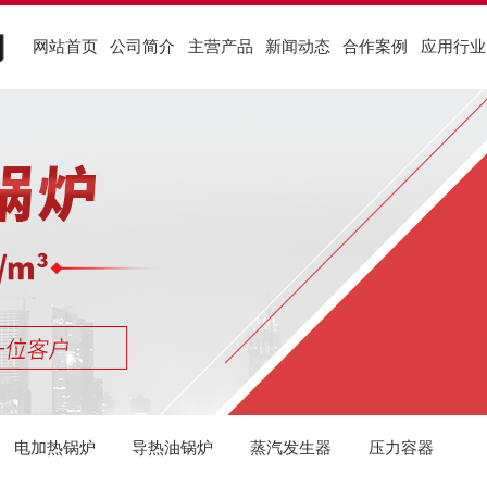
网站首页
公司简介
主营产品
新闻动态
合作案例
应用行业
荣誉资质
供热行业
化工行业
食
行业新闻
企业文化
低氮燃气锅炉
燃油气锅炉案例
服织行业
燃油气锅炉
低氮冷凝锅炉案例
机关行业
生
真
酿
公司动态
厂区图片
导热油锅炉
电加热锅炉案例
农渔行业
蒸汽发生器
生物质锅炉案例
橡胶行业
压
酒
锅炉问答
建材行业
组织架构
服务支持
电加热锅炉
导热油锅炉
蒸汽发生器
压力容器