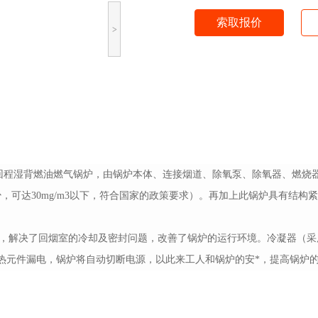
索取报价
>
三回程湿背燃油燃气锅炉，由锅炉本体、连接烟道、除氧泵、除氧器、燃烧
，可达30mg/m3以下，符合国家的政策要求）。再加上此锅炉具有结构
解决了回烟室的冷却及密封问题，改善了锅炉的运行环境。冷凝器（采用
热元件漏电，锅炉将自动切断电源，以此来工人和锅炉的安*，提高锅炉