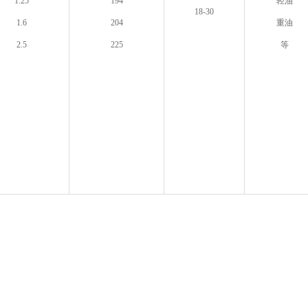
1.25
194
轻油
18-30
1.6
204
重油
2.5
225
等