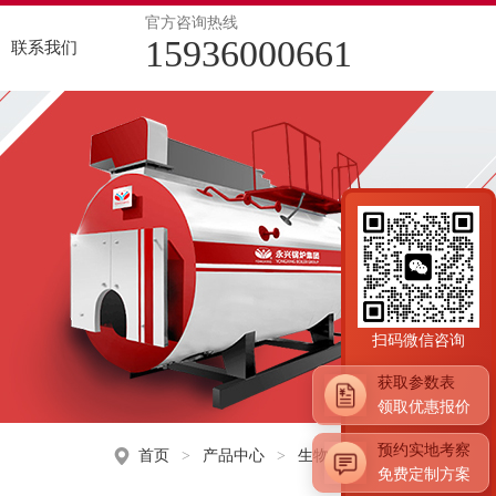
官方咨询热线
15936000661
联系我们
品行业
医药行业
物质锅炉
空热水锅炉案例
酒行业
电加热锅炉
导热油锅炉案例
冶矿产业
力容器
店行业
扫码微信咨询
获取参数表
领取优惠报价
预约实地考察
首页
>
产品中心
>
生物质锅炉
免费定制方案