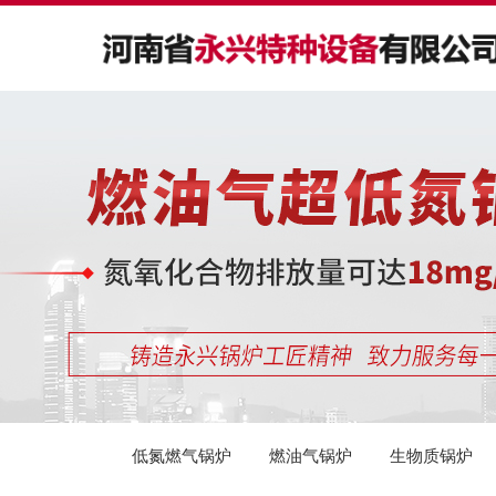
主营产品
合作案例
应用行业
新闻资讯
关于我们
公司主要从事燃油燃气锅炉、生物质锅炉、导热油锅炉、
公司主要从事燃油燃气锅炉、生物质锅炉、导热油锅炉、
公司主要从事燃油燃气锅炉、生物质锅炉、导热油锅炉、
以质量为己任、以品质求生存、以诚信谋发展是我公司一
河南省永兴特种设备有限公司创立于80年代初期，是国家
电加热锅炉、压力容器及蒸压釜等产品的研发、制造、销
电加热锅炉、压力容器及蒸压釜等产品的研发、制造、销
电加热锅炉、压力容器及蒸压釜等产品的研发、制造、销
贯的经营宗旨；诚信对待每一位客户的合作和终身技术服
质量监督检验检疫总局定点的*级锅炉和A2级压力容器的
售与安装，产品覆盖八大种类、23个系列和240多种型
售与安装，产品覆盖八大种类、23个系列和240多种型
售与安装，产品覆盖八大种类、23个系列和240多种型
务是我公司长期不变的承诺。
制造企业，同时，也是一家具备1级锅炉安装、改造、维
号。
号。
号。
修资质的企业。
查看详情
查看详情
查看详情
查看详情
查看详情
低氮燃气锅炉
燃油气锅炉
生物质锅炉