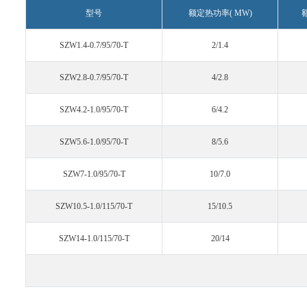
型号
额定热功率( MW)
SZW1.4-0.7/95/70-T
2/1.4
SZW2.8-0.7/95/70-T
4/2.8
SZW4.2-1.0/95/70-T
6/4.2
SZW5.6-1.0/95/70-T
8/5.6
SZW7-1.0/95/70-T
10/7.0
SZW10.5-1.0/115/70-T
15/10.5
SZW14-1.0/115/70-T
20/14