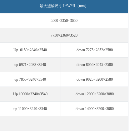
最大运输尺寸 L*W*H（mm）
5500×2350×3650
7730×2360×3520
Up 6150×2840×3540
down 7275×2852×2580
up 6971×2933×3540
down 8056×2945×2580
up 7855×3240×3540
down 9025×3200×2580
Up 10000×3240×3540
down 12000×3200×3080
up 11000×3240×3540
down 14000×3200×3080