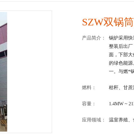
SZW双锅
产品简介：
锅炉采用快装
整装后出厂
面，下部大
的绿色能源
一。与燃*锅
燃料：
秸秆、甘蔗
容量：
1.4MW ~ 2
应用领域：
温室养殖、