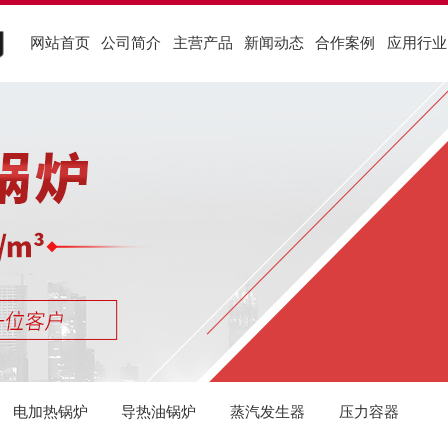
网站首页
公司简介
主营产品
新闻动态
合作案例
应用行业
荣誉资质
供热行业
化工行业
食
行业新闻
企业文化
低氮燃气锅炉
燃油气锅炉案例
服织行业
燃油气锅炉
低氮冷凝锅炉案例
机关行业
生
真
酿
公司动态
厂区图片
导热油锅炉
电加热锅炉案例
农渔行业
蒸汽发生器
生物质锅炉案例
橡胶行业
压
酒
锅炉问答
建材行业
组织架构
服务支持
电加热锅炉
导热油锅炉
蒸汽发生器
压力容器