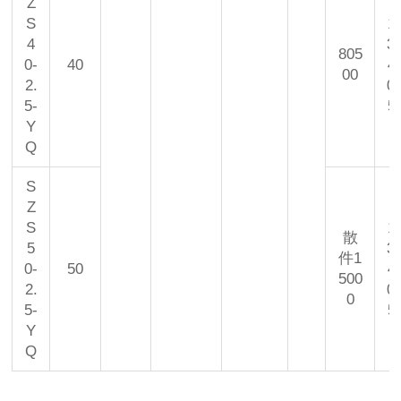
Z
S
1
4
3
805
0-
40
4
00
2.
0
5-
5
Y
Q
S
Z
S
1
散
5
3
件1
0-
50
4
500
2.
0
0
5-
5
Y
Q