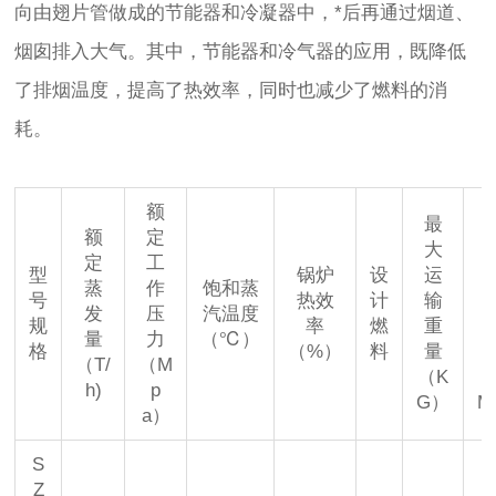
向由翅片管做成的节能器和冷凝器中，*后再通过烟道、
烟囱排入大气。其中，节能器和冷气器的应用，既降低
了排烟温度，提高了热效率，同时也减少了燃料的消
耗。
额
最
额
定
大
定
工
型
锅炉
设
运
蒸
作
饱和蒸
号
热效
计
输
发
压
汽温度
规
率
燃
重
量
力
（℃）
格
（%）
料
量
（T/
（M
（K
（
h)
p
G）
M
a）
S
Z