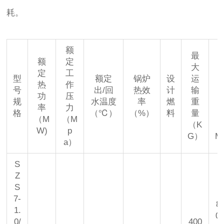
耗。
额
最
额
定
大
定
工
型
额定
锅炉
设
运
热
作
号
出/回
热效
计
输
功
压
规
水温度
率
燃
重
率
力
格
（℃）
（%）
料
量
（M
（M
（K
（
W)
p
G）
M
a）
S
Z
S
7-
8
1.
0
0/
400