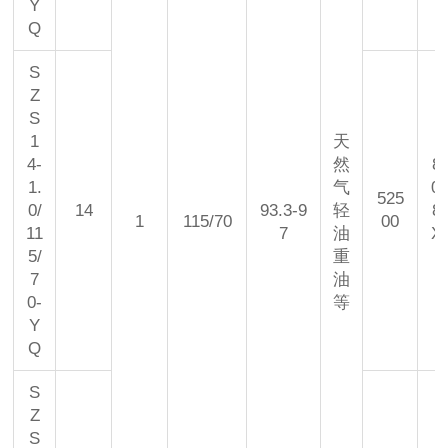
Y
Q
S
Z
S
1
天
4-
然
8
1.
气
0
525
0/
14
93.3-9
轻
8
1
115/70
00
11
7
油
X
5/
重
5
7
油
0-
等
Y
Q
S
Z
S