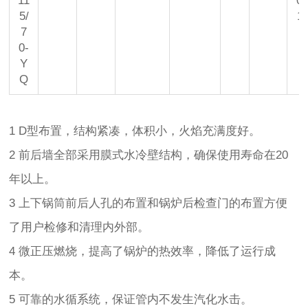
11
0
5/
1
7
0-
Y
Q
1 D型布置，结构紧凑，体积小，火焰充满度好。
2 前后墙全部采用膜式水冷壁结构，确保使用寿命在20
年以上。
3 上下锅筒前后人孔的布置和锅炉后检查门的布置方便
了用户检修和清理内外部。
4 微正压燃烧，提高了锅炉的热效率，降低了运行成
本。
5 可靠的水循系统，保证管内不发生汽化水击。